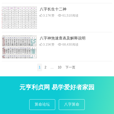
八字长生十二神
3.17K
赞
61,510
阅读
八字神煞速查表及解释说明
3.15K
赞
68,430
阅读
文
1
2
…
10
下一页
章
分
页
元亨利贞网 易学爱好者家园
算命论坛
八字算命