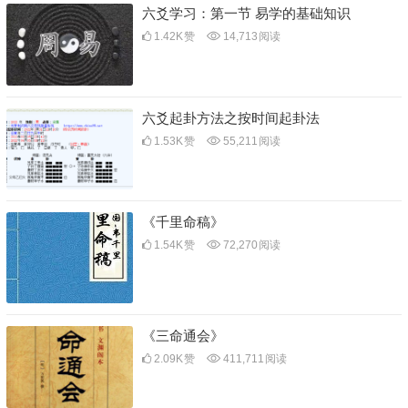
六爻学习：第一节 易学的基础知识
1.42K
赞
14,713
阅读
六爻起卦方法之按时间起卦法
1.53K
赞
55,211
阅读
《千里命稿》
1.54K
赞
72,270
阅读
《三命通会》
2.09K
赞
411,711
阅读