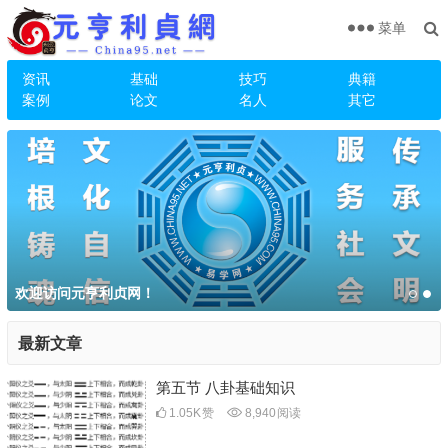
菜单
资讯
基础
技巧
典籍
案例
论文
名人
其它
欢迎访问元亨利贞网！
最新文章
第五节 八卦基础知识
1.05K
赞
8,940
阅读