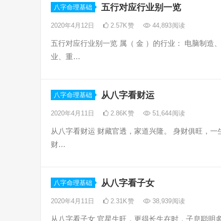
五行对应行业别一览
八字命理基础
2020年4月12日
2.57K
赞
44,893
阅读
五行对应行业别一览 属（ 金 ）的行业： 电脑制
业、重…
从八字看财运
八字命理基础
2020年4月11日
2.86K
赞
51,644
阅读
从八字看财运 财藏官透，家道兴隆。 身财俱旺，一
财…
从八字看子女
八字命理基础
2020年4月11日
2.31K
赞
38,939
阅读
从八字看子女 官星生旺，更得长生在时，子息聪明多