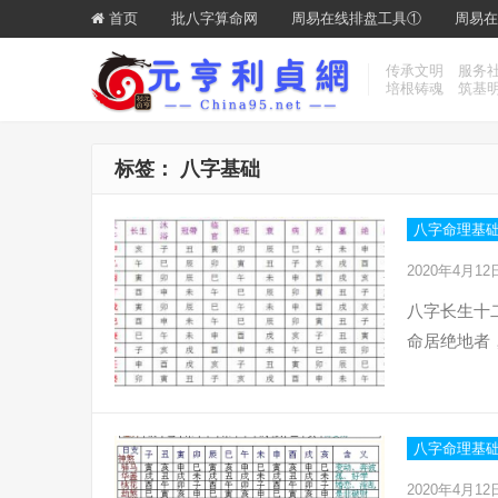
首页
批八字算命网
周易在线排盘工具①
周易在
传承文明 服务
培根铸魂 筑基
标签：
八字基础
八字命理基
2020年4月1
八字长生十
命居绝地者
八字命理基
2020年4月1