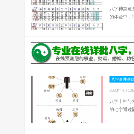
八字神煞速
的体验中，
八字命理基
2020年4月1
八字十神与
的七字通过