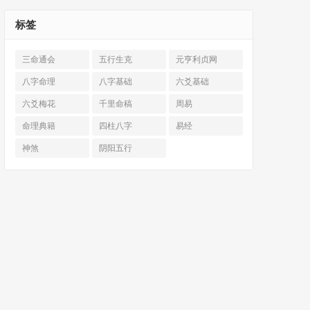
标签
三命通会
五行生克
元亨利贞网
八字命理
八字基础
六爻基础
六爻梅花
千里命稿
周易
命理典籍
四柱八字
易经
神煞
阴阳五行