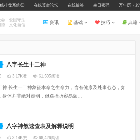
线排盘系统②
在线算命论坛
在线抽签
生日密码
万年历（老
社会 爱国守法
资讯
基础
技巧
典籍
明德 文化自信
八字长生十二神
础
2日
3.17K
赞
61,505
阅读
二神 长生十二神象征本命之生命力，含有健康及处事心态，如
，身体并非绝对虚弱，但遇挫折容易颓…
八字神煞速查表及解释说明
础
2日
3.14K
赞
68,426
阅读