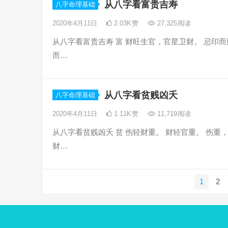
从八字看富贵吉寿
八字命理基础
2020年4月11日
2.03K
赞
27,325
阅读
从八字看富贵吉寿 富 财旺生官，官星卫财。 忌印而
而…
从八字看贫贱凶夭
八字命理基础
2020年4月11日
1.11K
赞
11,719
阅读
从八字看贫贱凶夭 贫 伤轻财重。 财轻官重。 伤重
财…
文
1
2
章
分
页