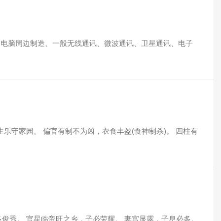
造、电脑周边制造、一般无线通讯、微波通讯、卫星通讯、电子
生乐守家园。 偏官有制不为凶，衣食丰盈(食神制杀)。 四柱有
俊秀。 官星临帝旺之乡，子必荣耀。 妻宫显露，子息必多。