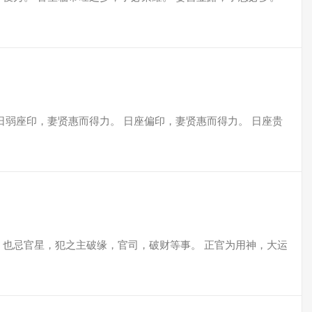
日弱座印，妻贤惠而得力。 日座偏印，妻贤惠而得力。 日座贵
，也忌官星，犯之主破缘，官司，破财等事。 正官为用神，大运