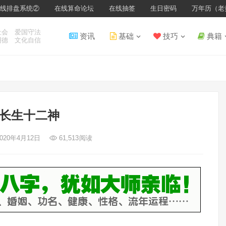
线排盘系统②
在线算命论坛
在线抽签
生日密码
万年历（老
社会 爱国守法
资讯
基础
技巧
典籍
明德 文化自信
长生十二神
2020年4月12日
61,513
阅读