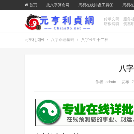
首页
批八字算命网
周易在线排盘工具①
周易在
传承文明 服务
培根铸魂 筑基
元亨利贞网
八字命理基础
八字长生十二神
八字
作者:
admin
发布: 