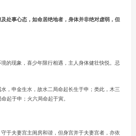
康及处事心态，如命居绝地者，身体并非绝对虚弱，但
环境的现象，喜少年限行相遇，主人身体健壮快悦。忌
属水，申金生水，故水二局命起长生于申；类此，木三
局命起于申；火六局命起于寅。
，守于夫妻宫主闺房和谐，但身宫并于夫妻宫者，亦依