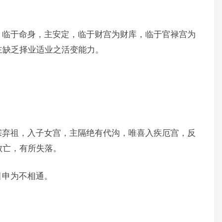
，临于命身，主安定，临于财宫为财库，临于官禄宫为
主缺乏择业适业之活变能力。
。
宗弃祖，入子女宫，主隔绝有代沟，唯喜入疾厄宫，反
败亡，有所失落。
引申为不相通。