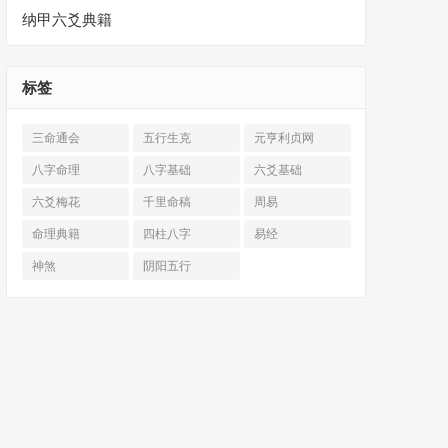
纳甲六爻典籍
标签
三命通会
五行生克
元亨利贞网
八字命理
八字基础
六爻基础
六爻梅花
千里命稿
周易
命理典籍
四柱八字
易经
神煞
阴阳五行