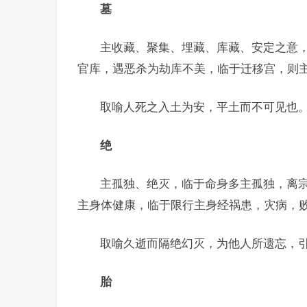
墓
主收藏、聚集、埋藏、库藏、安定之意
官库，遇恶杀为劫库不美，临于迁移宫，则
取喻人死之入土为安，平土而不可见也
绝
主孤独、绝灭，临于命身多主孤独，离
主身体健康，临于限行主身经祸患，灾病，
取喻久逝而隔绝幻灭，为他人所遗忘，
胎