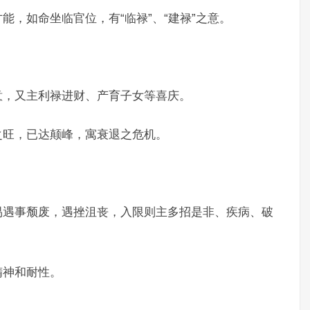
能，如命坐临官位，有“临禄”、“建禄”之意。
意，又主利禄进财、产育子女等喜庆。
之旺，已达颠峰，寓衰退之危机。
易遇事颓废，遇挫沮丧，入限则主多招是非、疾病、破
精神和耐性。