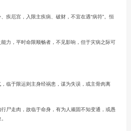
、疾厄宫，入限主疾病、破财，不宜在遇“病符”。恒
之能力，平时命限顺畅者，不见影响，但于灾病之际可
气，临于限运则主身经祸患，谋为失误，或主骨肉离
如行尸走肉，故临于命身，有为人顽固不知变通，或愚
象。