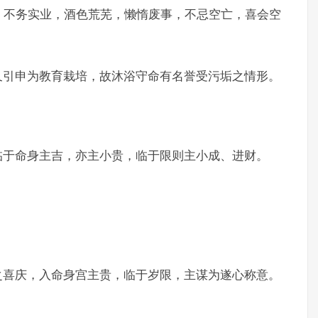
，不务实业，酒色荒芜，懒惰废事，不忌空亡，喜会空
又引申为教育栽培，故沐浴守命有名誉受污垢之情形。
临于命身主吉，亦主小贵，临于限则主小成、进财。
之喜庆，入命身宫主贵，临于岁限，主谋为遂心称意。