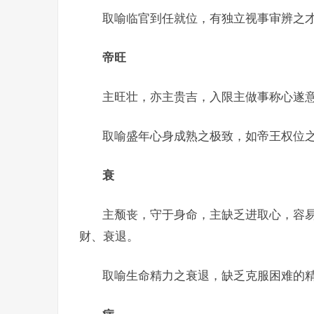
取喻临官到任就位，有独立视事审辨之才
帝旺
主旺壮，亦主贵吉，入限主做事称心遂
取喻盛年心身成熟之极致，如帝王权位
衰
主颓丧，守于身命，主缺乏进取心，容
财、衰退。
取喻生命精力之衰退，缺乏克服困难的