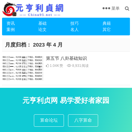
菜单
资讯
基础
技巧
典籍
案例
论文
名人
其它
月度归档：
2023 年 4 月
第五节 八卦基础知识
1.04K
赞
8,931
阅读
元亨利贞网 易学爱好者家园
算命论坛
八字算命