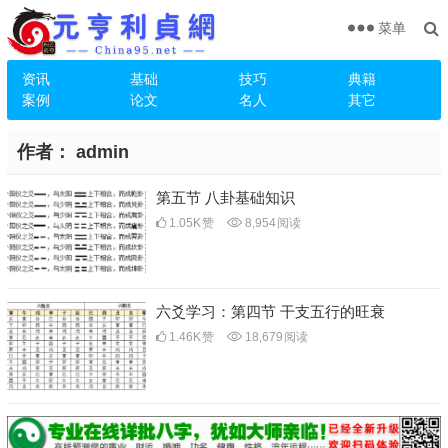
菜单
资讯
基础
技巧
典籍
案例
论文
名人
其它
作者：
admin
第五节 八卦基础知识
1.05K
赞
8,954
阅读
六爻学习：第四节 干支五行的旺衰
1.46K
赞
18,679
阅读