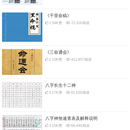
《千里命稿》
1.54K
赞
72,316
阅读
《三命通会》
2.10K
赞
411,957
阅读
八字长生十二神
3.17K
赞
61,520
阅读
八字神煞速查表及解释说明
3.15K
赞
68,440
阅读