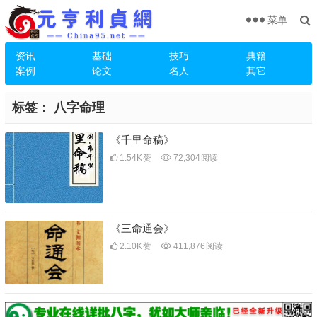
菜单
资讯
基础
技巧
典籍
案例
论文
名人
其它
标签：
八字命理
《千里命稿》
1.54K
赞
72,304
阅读
《三命通会》
2.10K
赞
411,876
阅读