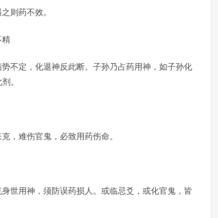
遇之则药不效。
不精
病势不定，化退神反此断。子孙乃占药用神，如子孙化
此剂。
来克，难伤官鬼，必致用药伤命。
克身世用神，须防误药损人。或临忌爻，或化官鬼，皆