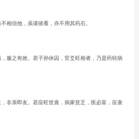
自不相信他，虽请彼看，亦不用其药石。
病，服之有效。若子孙休囚，官爻旺相者，乃是药轻病
生，非亲即友。若应旺世衰，病家贫乏，医必富，应衰