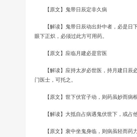
【原文】鬼带日辰定非久病
【解读】鬼带日辰动出卦中者，必是日
眼下正炽，必须过此方可用药。
【原文】应临月建必是官医
【解读】应持太岁必世医，持月建日辰
门医士，可托之。
【原文】世下伏官子动，则药虽妙而病
【解读】大抵自占病遇鬼伏世下，或占
【原文】衰中坐鬼身临，则病虽轻而药