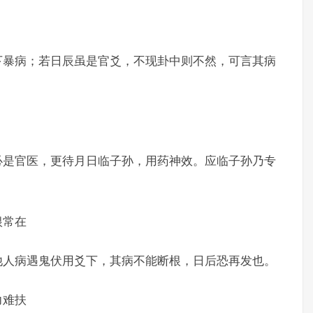
下暴病；若日辰虽是官爻，不现卦中则不然，可言其病
必是官医，更待月日临子孙，用药神效。应临子孙乃专
根常在
他人病遇鬼伏用爻下，其病不能断根，日后恐再发也。
力难扶