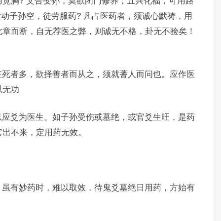
宽胸? 父合变孙，莫欲闭门修养；五兴化福，可用路
发动子孙空，徒劳服药? 凡占医药者，须诚心默祷，用
此章而断，自无荐医之弊，则诚无不格，卦无不验矣！
枉死者多，欲择善者而从之，须就蓍人而问也。应作医
以无功
以应爻为医生。如子孙受伤或墓绝，或官爻生旺，是药
它出不来，定用药无效。
，虽有妙药时，难以取效，待鬼爻墓绝日用药，方始有