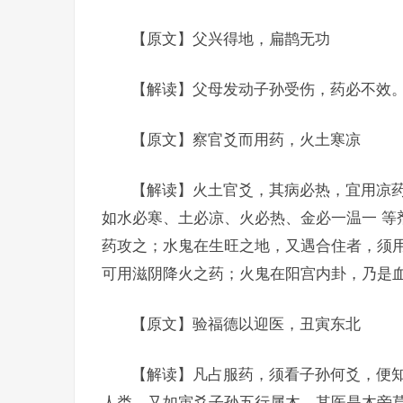
【原文】父兴得地，扁鹊无功
【解读】父母发动子孙受伤，药必不效
【原文】察官爻而用药，火土寒凉
【解读】火土官爻，其病必热，宜用凉药
如水必寒、土必凉、火必热、金必一温一 等
药攻之；水鬼在生旺之地，又遇合住者，须
可用滋阴降火之药；火鬼在阳宫内卦，乃是
【原文】验福德以迎医，丑寅东北
【解读】凡占服药，须看子孙何爻，便
人类。又如寅爻子孙五行属木，其医是木旁