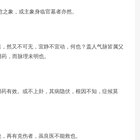
愈之象，或主象身临官墓者亦然。
吉，然又不可无，宜静不宜动，何也？盖人气脉皆属父
用药，而脉理未明也。
用药有效。或不上卦，其病隐伏，根因不知，症候莫
绝，再有克伤者，虽良医不能救也。