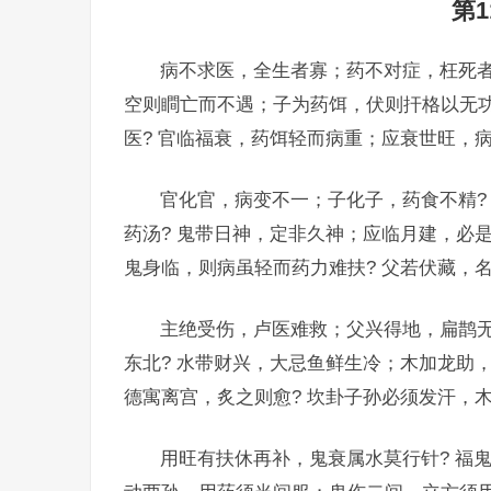
第
病不求医，全生者寡；药不对症，枉死者
空则瞷亡而不遇；子为药饵，伏则扞格以无功
医? 官临福衰，药饵轻而病重；应衰世旺，病
官化官，病变不一；子化子，药食不精?
药汤? 鬼带日神，定非久神；应临月建，必
鬼身临，则病虽轻而药力难扶? 父若伏藏，
主绝受伤，卢医难救；父兴得地，扁鹊无
东北? 水带财兴，大忌鱼鲜生冷；木加龙助
德寓离宫，炙之则愈? 坎卦子孙必须发汗，
用旺有扶休再补，鬼衰属水莫行针? 福