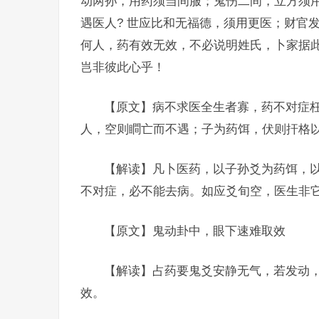
动两孙，用药须当间服；鬼伤二间，立方须用
遇医人? 世应比和无福德，须用更医；财官
何人，药有效无效，不必说明姓氏，卜家据
岂非彼此心乎！
【原文】病不求医全生者寡，药不对症
人，空则瞷亡而不遇；子为药饵，伏则扞格
【解读】凡卜医药，以子孙爻为药饵，
不对症，必不能去病。如应爻旬空，医生非
【原文】鬼动卦中，眼下速难取效
【解读】占药要鬼爻安静无气，若发动
效。