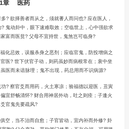
11章 医药
多? 欲择善者而从之，须就蓍人而问也? 应在医人，
? 鬼动卦中，眼下速难取效；空临世上，心中强欲求
家富而医贫? 父母不宜持世，鬼煞岂可临身?
 福化忌效，误服杀身之恶剂；应临官鬼，防投增病之
是官医? 世下伏官子动，则药虽妙而病根常在；衰中坐
名虽医而未谙脉理；鬼不出现，药总用而不识病源?
功? 察官爻而用药，火土寒凉；验福德以迎医，丑寅
，偏宜舒畅清怀? 财合用神居外动，吐之则痊；子逢火
木爻官鬼先要疏风?
鬼俱空，当不治而自愈；子官皆动，宜内补而外修? 卦