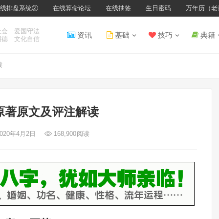
线排盘系统②
在线算命论坛
在线抽签
生日密码
万年历（老
社会 爱国守法
资讯
基础
技巧
典籍
明德 文化自信
读
原著原文及评注解读
2020年4月2日
168,900
阅读