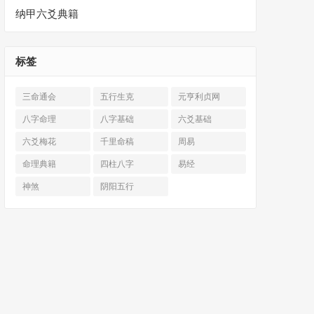
纳甲六爻典籍
标签
三命通会
五行生克
元亨利贞网
八字命理
八字基础
六爻基础
六爻梅花
千里命稿
周易
命理典籍
四柱八字
易经
神煞
阴阳五行