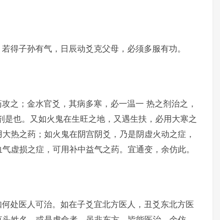
。若得子孙有气，日辰动爻克父母，必须多服有功。
攻之；金水官爻，其病多寒，必一温一 热之剂治之，
剂是也。又如火鬼在生旺之地，又遇生扶，必用大寒之
用大热之药；如火鬼在阴宫阴爻，乃是阴虚火动之症，
血气虚损之症，可用补中益气之药。宜通变，余仿此。
知何处医人可治。如在子爻宜北方医人，丑爻东北方医
草头姓名，或是虎命者，虽非东方，皆能医治，余仿