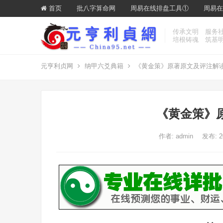
首页
批八字算命网
周易在线排盘工具①
周易在
传承文明 服务
培根铸魂 筑基
元亨利贞网
纳甲六爻典籍
《黄金策》原著原文及评注解
《黄金策》
作者:
admin
发布: 