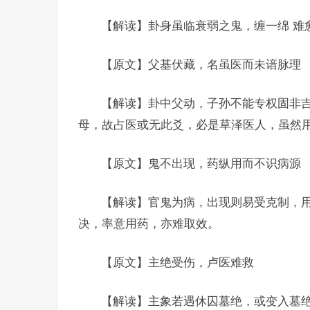
【解读】卦身虽临衰弱之鬼，缠一绵 难
【原文】父基伏藏，名虽医而未谙脉理
【解读】卦中父动，子孙不能专权固非
母，故占医或无此爻，必是草泽医人，虽然
【原文】鬼不出现，药纵用而不识病源
【解读】官鬼为病，出现则易受克制，
决，率意用药，亦难取效。
【原文】主绝受伤，卢医难救
【解读】主象若遇休囚墓绝，或变入墓