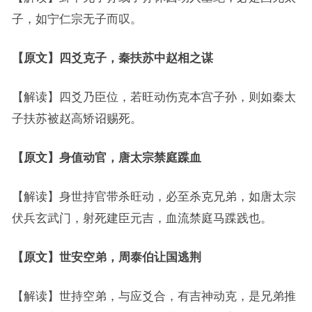
子，如宁仁宗无子而叹。
【原文】四爻克子，秦扶苏中赵相之谋
【解读】四爻乃臣位，若旺动伤克本宫子孙，则如秦太
子扶苏被赵高矫诏赐死。
【原文】身值动官，唐太宗禁庭蹀血
【解读】身世持官带杀旺动，必至杀克兄弟，如唐太宗
伏兵玄武门，射死建臣元吉，血流禁庭马蹀践也。
【原文】世安空弟，周泰伯让国逃荆
【解读】世持空弟，与应爻合，有吉神动克，是兄弟推