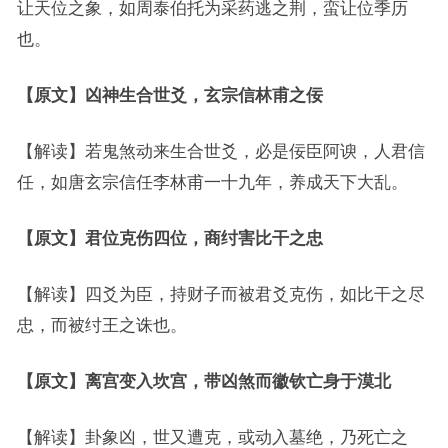
让天位之象，如周泰伯托为采药逃之荆，蛮让位季历
也。
【原文】凶神生合世爻，玄宗信林甫之佞
【解读】若鬼煞动来生合世爻，必是佞臣阿谀，人君信
任，如唐玄宗信任李林甫一十九年，养成天下大乱。
【原文】君位克伤四位，商纣害比干之忠
【解读】四爻为臣，持财子而被君爻克伤，如比干之尽
忠，而被纣王之诛也。
【原文】离宫变入坎宫，带凶煞而徽钦亡身于漠北
【解读】卦象凶，世又遭克，或动入墓绝，乃死亡之