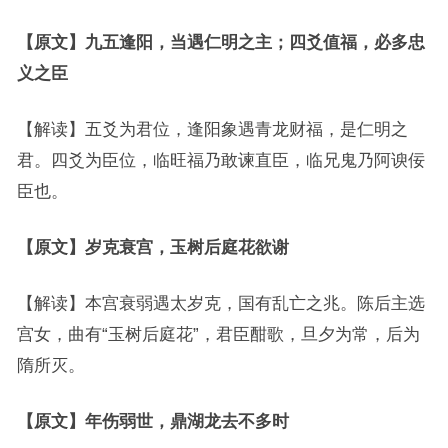
【原文】九五逢阳，当遇仁明之主；四爻值福，必多忠
义之臣
【解读】五爻为君位，逢阳象遇青龙财福，是仁明之
君。四爻为臣位，临旺福乃敢谏直臣，临兄鬼乃阿谀佞
臣也。
【原文】岁克衰宫，玉树后庭花欲谢
【解读】本宫衰弱遇太岁克，国有乱亡之兆。陈后主选
宫女，曲有“玉树后庭花”，君臣酣歌，旦夕为常，后为
隋所灭。
【原文】年伤弱世，鼎湖龙去不多时