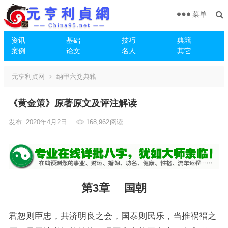
菜单
资讯
基础
技巧
典籍
案例
论文
名人
其它
元亨利贞网
纳甲六爻典籍
《黄金策》原著原文及评注解读
发布: 2020年4月2日
168,962
阅读
第3章 国朝
君恕则臣忠，共济明良之会，国泰则民乐，当推祸褔之