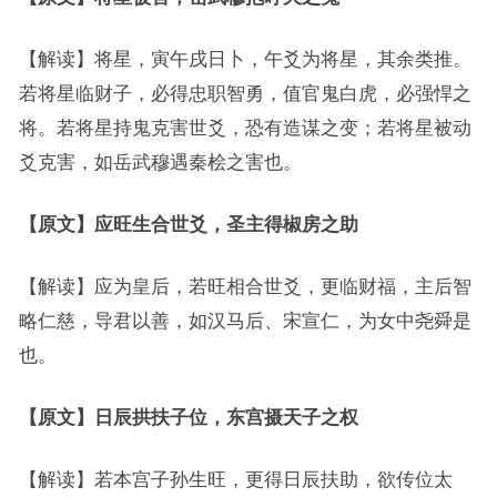
【解读】将星，寅午戌日卜，午爻为将星，其余类推。
若将星临财子，必得忠职智勇，值官鬼白虎，必强悍之
将。若将星持鬼克害世爻，恐有造谋之变；若将星被动
爻克害，如岳武穆遇秦桧之害也。
【原文】应旺生合世爻，圣主得椒房之助
【解读】应为皇后，若旺相合世爻，更临财福，主后智
略仁慈，导君以善，如汉马后、宋宣仁，为女中尧舜是
也。
【原文】日辰拱扶子位，东宫摄天子之权
【解读】若本宫子孙生旺，更得日辰扶助，欲传位太