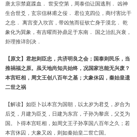
唐太宗禁庭蹀血． 世安空第，周泰伯让国逃荆． 凶神
生合世爻，玄宗信林甫之佞． 君位克四位，商纣害比干
之忠． 离宫变入坎宫，带凶煞而征钦亡身于漠北． 乾
象化为巽象，有吉曜而孙鼎足于东南． 国之治乱兴衰，
卦理推详剖决．
【原文】君恕则臣忠，共济明良之会；国泰则民乐，当
推祸福之原。虽天地尚知共始终，况国家岂能无兴废？
本宫旺相，周文王创八百年之基；大象休囚，秦始皇遗
二世之祸
【解读】如臣卜以本宫为国朝，以太岁为君爻，岁合为
后爻，月建为臣爻，日建为东宫，子孙为黎庶，父爻为
国。卜得本宫旺相，如周文王子孙享国八百年之久；若
本宫休囚，大象又凶，则如秦始皇二世亡国。