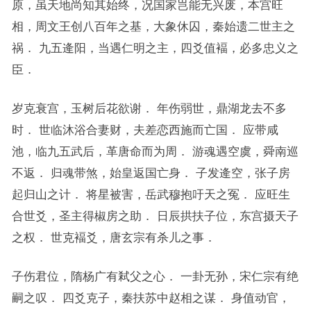
原，虽天地尚知其始终，况国家岂能无兴废，本宫旺
相，周文王创八百年之基，大象休囚，秦始遗二世主之
祸． 九五逄阳，当遇仁明之主，四爻值褔，必多忠义之
臣．
岁克衰宫，玉树后花欲谢． 年伤弱世，鼎湖龙去不多
时． 世临沐浴合妻财，夫差恋西施而亡国． 应带咸
池，临九五武后，革唐命而为周． 游魂遇空虞，舜南巡
不返． 归魂带煞，始皇返国亡身． 子发逄空，张子房
起归山之计． 将星被害，岳武穆抱吁天之冤． 应旺生
合世爻，圣主得椒房之助． 日辰拱扶子位，东宫摄天子
之权． 世克褔爻，唐玄宗有杀儿之事．
子伤君位，隋杨广有弒父之心． 一卦无孙，宋仁宗有绝
嗣之叹． 四爻克子，秦扶苏中赵相之谋． 身值动官，