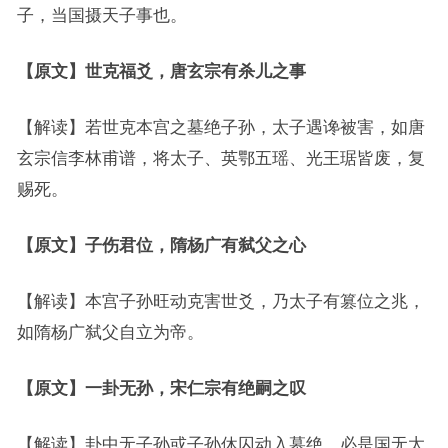
子，当国摄天子事也。
【原文】世克福爻，唐玄宗有杀儿之事
【解读】若世克本宫之墓绝子孙，太子遇谗被害，如唐
玄宗信李林甫谱，将太子、英鄂五瑶、光王琚皆废，复
赐死。
【原文】子伤君位，隋杨广有弑父之心
【解读】本宫子孙旺动克害世爻，乃太子有篡位之兆，
如隋杨广弑父自立为帝。
【原文】一卦无孙，宋仁宗有绝嗣之叹
【解读】卦中无子孙或子孙休囚动入墓绝，必是国无太