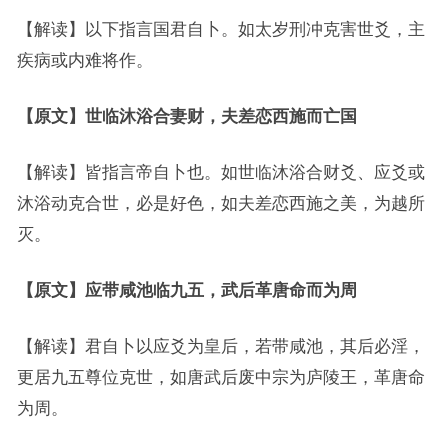
【解读】以下指言国君自卜。如太岁刑冲克害世爻，主
疾病或内难将作。
【原文】世临沐浴合妻财，夫差恋西施而亡国
【解读】皆指言帝自卜也。如世临沐浴合财爻、应爻或
沐浴动克合世，必是好色，如夫差恋西施之美，为越所
灭。
【原文】应带咸池临九五，武后革唐命而为周
【解读】君自卜以应爻为皇后，若带咸池，其后必淫，
更居九五尊位克世，如唐武后废中宗为庐陵王，革唐命
为周。