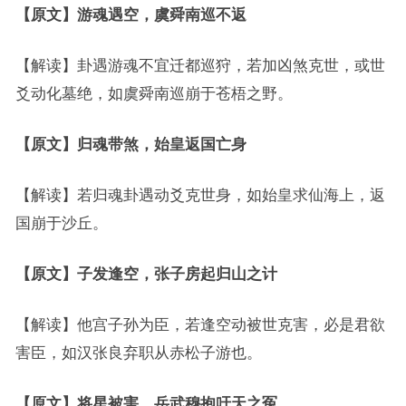
【原文】游魂遇空，虞舜南巡不返
【解读】卦遇游魂不宜迁都巡狩，若加凶煞克世，或世
爻动化墓绝，如虞舜南巡崩于苍梧之野。
【原文】归魂带煞，始皇返国亡身
【解读】若归魂卦遇动爻克世身，如始皇求仙海上，返
国崩于沙丘。
【原文】子发逢空，张子房起归山之计
【解读】他宫子孙为臣，若逢空动被世克害，必是君欲
害臣，如汉张良弃职从赤松子游也。
【原文】将星被害，岳武穆抱吁天之冤