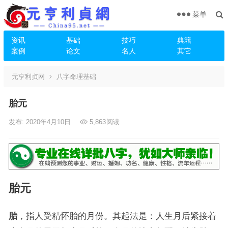
菜单
资讯
基础
技巧
典籍
案例
论文
名人
其它
元亨利贞网
八字命理基础
胎元
发布: 2020年4月10日
5,863
阅读
胎元
胎
，指人受精怀胎的月份。其起法是：人生月后紧接着