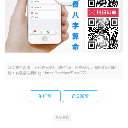
本文来自网络，不代表元亨利贞网立场，如有侵权，请联系我们删
除！转载请注明出处：
https://w.china95.net/272
打赏
288
赞
八字基础