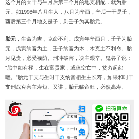
这个月的天干与生月后第三个月的地支相配，就为胎
元。如1998年八月生人，八月为辛酉，辛后一干是壬，
酉后第三个月地支是子，则壬子为其胎元。
胎元
，生命为吉，克命不利。戊寅年辛酉月，壬子为胎
元，戊寅纳音为土，壬子纳音为木，木克土不利命。胎
月见贵，必受福荫。刑冲破害，决主艰辛。鬼谷子说：
“胎中如有禄，生在富贵家，或值空亡中，贫穷起怨
嗟。”胎元干支与生时干支纳音相生主长寿，如果和时干
支刑战克害主寿短。又讲，胎元临帝旺，必然高寿。