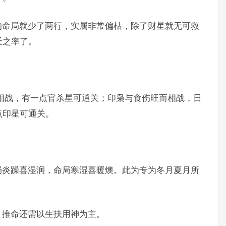
的命局就少了两行，实属非常偏枯，除了财星就无可救
夭之率了。
相战，有一点官杀星可通关；印枭与食伤旺而相战，日
点印星可通关。
局炎躁喜湿润，命局寒湿喜暖燠。此为专为冬月夏月所
，推命还需以生扶用神为主。