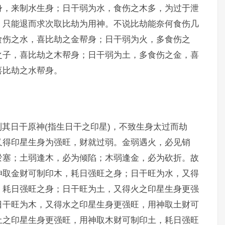
身，来制水生身；日干弱为水，食伤之木多，为过于泄
，只能退而求次取比劫为用神。不说比劫能奈何食伤几
食伤之水，喜比劫之金帮身；日干弱为火，多食伤之
之子，喜比劫之木帮身；日干弱为土，多食伤之金，喜
喜比劫之水帮身。
其日干原神(指生日干之印星)，不致生身太过而劫
又得印星生身为强旺，财就过弱。金弱遇火，必见销
淤塞；土弱逢木，必为倾陷；木弱逢金，必为砍折。故
神取金财可制印木，耗日强旺之身；日干旺为水，又得
，耗日强旺之身；日干旺为土，又得火之印星生身更强
日干旺为木，又得水之印星生身更强旺，用神取土财可
土之印星生身更强旺，用神取木财可制印土，耗日强旺