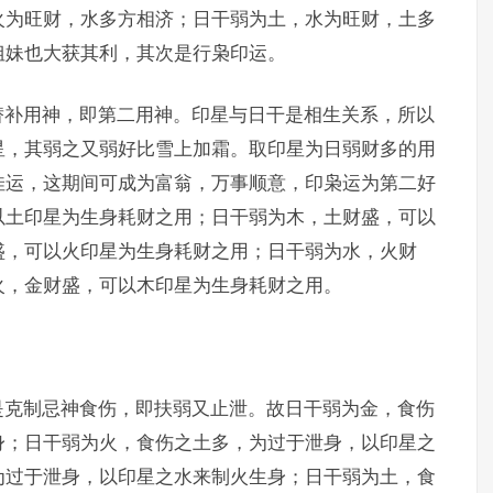
火为旺财，水多方相济；日干弱为土，水为旺财，土多
姐妹也大获其利，其次是行枭印运。
替补用神，即第二用神。印星与日干是相生关系，所以
星，其弱之又弱好比雪上加霜。取印星为日弱财多的用
佳运，这期间可成为富翁，万事顺意，印枭运为第二好
以土印星为生身耗财之用；日干弱为木，土财盛，可以
盛，可以火印星为生身耗财之用；日干弱为水，火财
火，金财盛，可以木印星为生身耗财之用。
。
是克制忌神食伤，即扶弱又止泄。故日干弱为金，食伤
身；日干弱为火，食伤之土多，为过于泄身，以印星之
为过于泄身，以印星之水来制火生身；日干弱为土，食