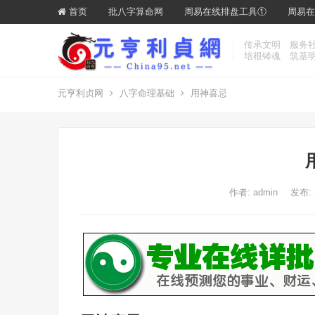
首页
批八字算命网
周易在线排盘工具①
周易在
传承文明 服务
培根铸魂 筑基
元亨利贞网
八字命理基础
用神喜忌
作者:
admin
发布: