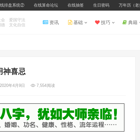
线排盘系统②
在线算命论坛
在线抽签
生日密码
万年历（老
社会 爱国守法
资讯
基础
技巧
典籍
明德 文化自信
用神喜忌
 2020年4月9日
7,554
阅读