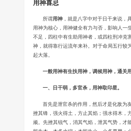
用神喜忌
所谓
用神
，就是八字中对于日干来说，
用神为核心，用神健全有力与否，影响人一
不足，四柱中有生助用神者，或四柱刑冲克
神，就得靠行运流年来补。对于命局五行较
起大落。
一般用神有生扶用神，调候用神，通关
一、日干弱，多官杀，用神取印星。
首先是泄官杀的作用，然后才是化敌为友
挫其锋，强火得土，方止其焰；强水得木，
顽。先挫其锐气，消其气焰，泄其气势，才能