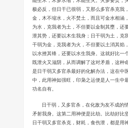
能生木，木多水缩；木能生火。火多要焚；
极必反，但日干已很弱，又那么多官杀克我
金，木不缩水，火不焚土，而且可金水相涵
为水，克我者为土，不但要以金制其壅，还
泄其势，还要以木生我身；日干弱为土，克
干弱为金，克我者为火，不但要以土消其焰
以水挫其锋，还要以水生我身。这就好比一
既泄火又滋阴，从而调解了这对矛盾，这种
是日干弱又多官杀最好的化解办法，这在中
中，此用神如强旺，印枭之运便是人一生中
功名自有。
日干弱，又多官杀，在化敌为友不成的
矛射我身。这第二用神便是比劫。比劫好比坚
日干弱又多官杀克，财耗，食伤泄，都是用