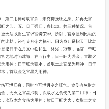
神，第二用神可取官杀，来克抑强旺之身。如再无官
强旺之印。五。日干强旺，多比劫。共三种情况。首
，更无法以财生官求富贵荣华。所以，官杀是制比劫的
干的比劫，还可克月令之禄刃。因为身旺是指天干比劫
令是指日干在月支中临长生，沐浴，冠带，临官，帝旺
临官之地时为建禄。在五行中，日干旺为强金，首取火
星为用神；日干旺为强水，首取土之官星为用神；日干
强木，首取金之官星为用神。
食伤可泄旺身，同时也可泄月令之旺气。食伤有生财之
为金，无火之官星抑制，次取水之食伤为第二用神；日
水，次取木之食伤为用神；故日干旺为火，次取土之食
神。