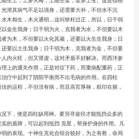
火能生土，土多火晦；土能生金，金多土变。这是指物
，光泄其病气不足以强身，还需要大补，不但水不沉
，水木相生，木火通明…这叫矫枉过正，所以，日干弱
要以金生我身；日干弱为火，克我者为水，不但要以木
我者为木，不但要以火化其顽，还要以火生生我身；日
，还要以土生我身；日干弱为木，克我者为金，不但要
个人内火旺，但又肾虚，这对矛盾不好解决。而西洋参
命理上的通关作用，正是对症下药，而重病配重药，正
医治疗中起到了阴阳平衡而不出毛病的作用。在四柱
最佳的运程，不但没有病，而且高官厚禄，权印在握，
情况下，便是四柱缺用神。要另寻途径才能抵挡众多的
实的盾牌，可以起到抵挡 克星，帮身护身的作用。凡
神弱的表现。十神生克化合组合较好，为之有救，命局