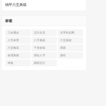
纳甲六爻典籍
标签
三命通会
五行生克
元亨利贞网
八字命理
八字基础
六爻基础
六爻梅花
千里命稿
周易
命理典籍
四柱八字
易经
神煞
阴阳五行