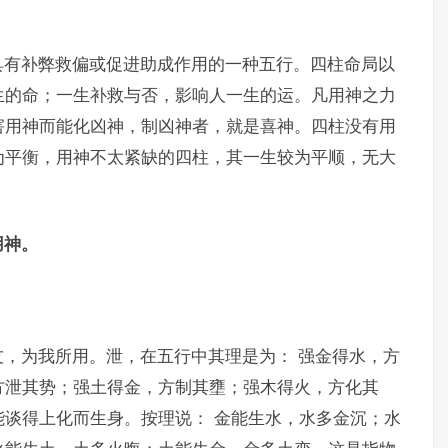
具有补弊救偏或促进助成作用的一种五行。四柱命局以
生的命；一生补救与否，影响人一生的运。凡用神之力
害用神而能化凶神，制凶神者，就是喜神。四柱没有用
为平衡，用神不太紧缺的四柱，其一生较为平顺，无大
用神。
，为我所用。泄，在五行中其理是为： 强金得水，方
方泄其势；强土得金，方制其壅；强木得火，方化其
谈得上化而生身。按理说： 金能生水，水多金沉；水