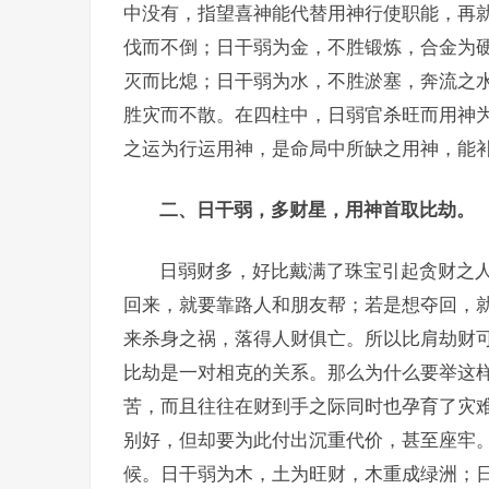
中没有，指望喜神能代替用神行使职能，再
伐而不倒；日干弱为金，不胜锻炼，合金为
灭而比熄；日干弱为水，不胜淤塞，奔流之
胜灾而不散。在四柱中，日弱官杀旺而用神
之运为行运用神，是命局中所缺之用神，能
二、日干弱，多财星，用神首取比劫。
日弱财多，好比戴满了珠宝引起贪财之
回来，就要靠路人和朋友帮；若是想夺回，
来杀身之祸，落得人财俱亡。所以比肩劫财
比劫是一对相克的关系。那么为什么要举这样
苦，而且往往在财到手之际同时也孕育了灾
别好，但却要为此付出沉重代价，甚至座牢。
候。日干弱为木，土为旺财，木重成绿洲；