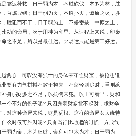
就是靠运补救。日干弱为木，不胜砍伐，木多为林，胜
硬，百炼成钢；日干弱为火，不胜扑灭，燎原之火，胜
水，胜阻而不干；日干弱为土，不盛密栽，中原之土，
为比劫的命局，次于用神为印星。从运程上来说，印枭
补命之不足，所以是最佳运。比劫运只能是第二好运。
人起贪心，可叹没有强壮的身体来守住财宝，被抢想追
就非要有力气拼搏不致于损失，不然轻则赊财，重则惹
可补身弱财多之不足，以抗衡来犯。以上可看出，财和
一个不好的例子呢? 只因身弱财多挑不起财，求财辛
难，对这种命局来说，财是祸根。这样的命局女人缘特
什么时候可胜财呢? 只有当行比劫运的时候，方成气
日干弱为金，木为旺财，金利可削木为才；日干弱为