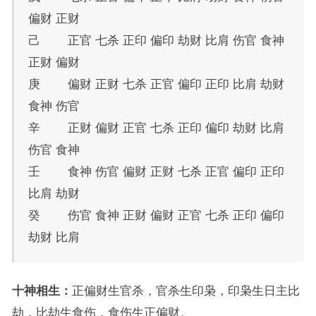
偏财 正财
己 正官 七杀 正印 偏印 劫财 比肩 伤官 食神
正财 偏财
庚 偏财 正财 七杀 正官 偏印 正印 比肩 劫财
食神 伤官
辛 正财 偏财 正官 七杀 正印 偏印 劫财 比肩
伤官 食神
壬 食神 伤官 偏财 正财 七杀 正官 偏印 正印
比肩 劫财
癸 伤官 食神 正财 偏财 正官 七杀 正印 偏印
劫财 比肩
十神相生：
正偏财生官杀，官杀生印枭，印枭生日主比
劫，比劫生食伤，食伤生正偏财。