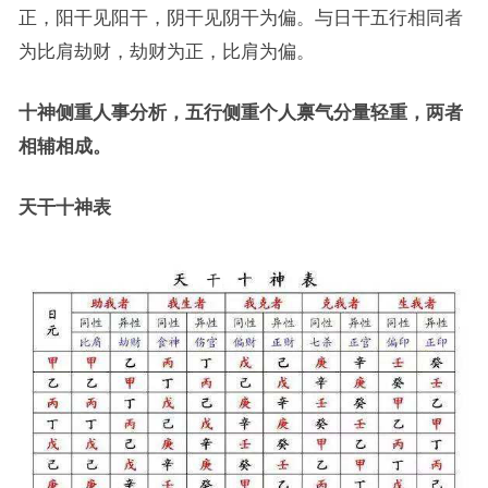
正，阳干见阳干，阴干见阴干为偏。与日干五行相同者
为比肩劫财，劫财为正，比肩为偏。
十神侧重人事分析，五行侧重个人禀气分量轻重，两者
相辅相成。
天干十神表