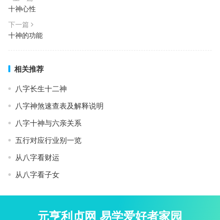
十神心性
下一篇
十神的功能
相关推荐
八字长生十二神
八字神煞速查表及解释说明
八字十神与六亲关系
五行对应行业别一览
从八字看财运
从八字看子女
元亨利贞网 易学爱好者家园