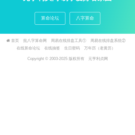
算命论坛
八字算命
首页
批八字算命网
周易在线排盘工具①
周易在线排盘系统②
在线算命论坛
在线抽签
生日密码
万年历（老黄历）
Copyright © 2003-2025 版权所有
元亨利贞网