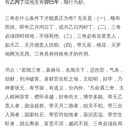
有
乙丙丁
或地支有
卯巳午
，顺行为妙。
三奇在什么条件下才能真正为奇? 无非是：(一)，顺布
而排。即年乙月丙日丁，或月乙日丙时丁。(二)，三奇
必须得时得地，不得死绝。(三)，三奇必有吉星贵人，
如天乙，天月德贵人扶助。(四)，带元辰，桃花，天罗
地网为无用。三奇具有特殊奇才的作用。
书云：“若闻三奇，真禄马，名闻天下，忌伤官，气杀，
劫财，刑冲破害。喜财官生旺之地，主聪明，好学，乃
神童状元，有节操，有道义，分内外。”凡命遇三奇，主
人精神异常，襟怀卓越，好奇尚大，博学多能。带天乙
贵人者，勋业超群。带天月二德者，凶灾不犯。带三合
入局者，国家柱石。带官符劫煞者，器识宏远。带空生
旺者，脱尘离俗，富贵不淫，威武不屈。三奇必须命局