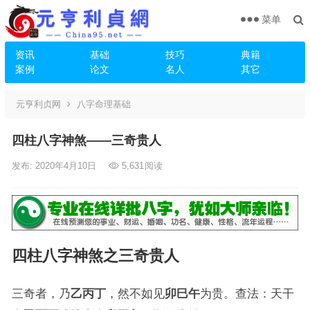
菜单
资讯
基础
技巧
典籍
案例
论文
名人
其它
元亨利贞网
八字命理基础
四柱八字神煞——三奇贵人
发布: 2020年4月10日
5,631
阅读
四柱八字神煞之三奇贵人
三奇者，乃
乙丙丁
，然不如见
卯巳午
为贵。查法：天干