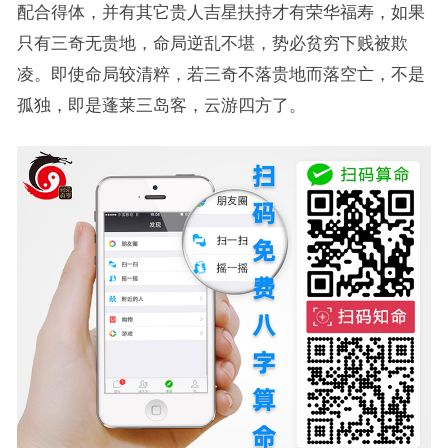
配合得体，并有其它贵人吉星扶持才有荣华福寿，如果
只有三奇无贵地，命局逆乱不堪，势必贫穷下贱被欺
凌。即使命局较清粹，若三奇不落贵地而落空亡，不是
孤独，即是蓬莱三岛客，云游四方了。