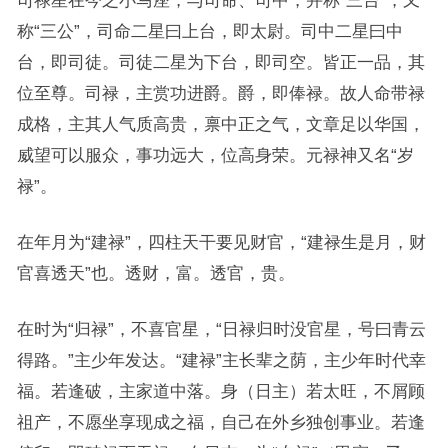
司禄星在今之小马座，与司命、司中，并称“三台”，又
称“三公”，司命二星曰上台，即太尉。司中二星曰中
台，即司徒。司徒二星为下台，即司空。皆正一品，其
位至尊。司禄，主赏功进爵。爵，即俸禄。故人命带禄
成格，主其人气质高贵，禀中正之气，文章足以华国，
威望可以服众，事功远大，位高身荣。元禄神又名“岁
禄”。
在年月为“建禄”，四柱天干要见财官，“建禄生是月，财
官喜透天”也。透财，富。透官，贵。
在时为“归禄”，不喜官星，“日禄归时没官星，号曰青云
得路。”主少年发达。“建禄”主长辈之荫，主少年时代幸
福。若逢破，主家道中落。身（日主）若太旺，不屑顾
祖产，不愿坐享现成之福，自己在外乡独创事业。若逢