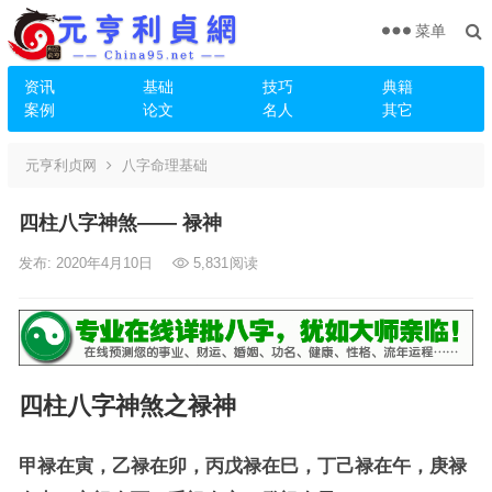
菜单
资讯
基础
技巧
典籍
案例
论文
名人
其它
元亨利贞网
八字命理基础
四柱八字神煞—— 禄神
发布: 2020年4月10日
5,831
阅读
四柱八字神煞之禄神
甲禄在寅，乙禄在卯，丙戊禄在巳，丁己禄在午，庚禄