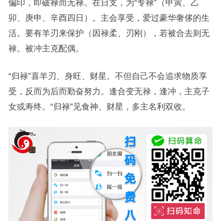
偏印，即破禄而无禄。在日支，为“专禄”（甲寅、乙
卯、庚申、辛酉四日）。主会享受，爱过豪华奢侈的生
活。要有羊刃来保护（因禄柔、刃刚），若被合去则无
禄。被冲主克配偶。
“归禄”喜羊刃、身旺、财星。不但自己不会追求物质享
受，反而为后而勤奋努力。逢合变无禄，逢冲，主克子
女或寿终。“归禄”见食神、财星，多主名利双收。