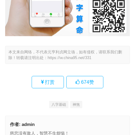
本文来自网络，不代表元亨利贞网立场，如有侵权，请联系我们删
除！转载请注明出处：
https://w.china95.net/331
打赏
674
赞
八字基础
神煞
作者:
admin
慈悲没有敌人，智慧不生烦恼！