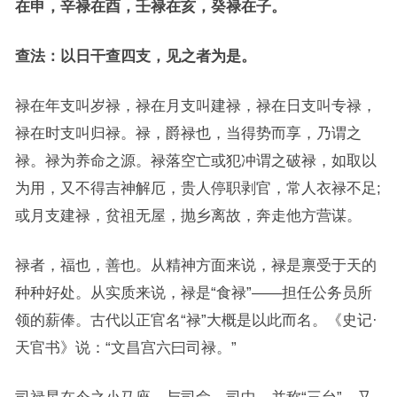
在申，辛禄在酉，壬禄在亥，癸禄在子。
查法：以日干查四支，见之者为是。
禄在年支叫岁禄，禄在月支叫建禄，禄在日支叫专禄，
禄在时支叫归禄。禄，爵禄也，当得势而享，乃谓之
禄。禄为养命之源。禄落空亡或犯冲谓之破禄，如取以
为用，又不得吉神解厄，贵人停职剥官，常人衣禄不足;
或月支建禄，贫祖无屋，抛乡离故，奔走他方营谋。
禄者，福也，善也。从精神方面来说，禄是禀受于天的
种种好处。从实质来说，禄是“食禄”——担任公务员所
领的薪俸。古代以正官名“禄”大概是以此而名。《史记·
天官书》说：“文昌宫六曰司禄。”