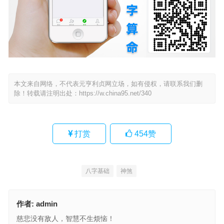
本文来自网络，不代表元亨利贞网立场，如有侵权，请联系我们删
除！转载请注明出处：
https://w.china95.net/340
打赏
454
赞
八字基础
神煞
作者:
admin
慈悲没有敌人，智慧不生烦恼！