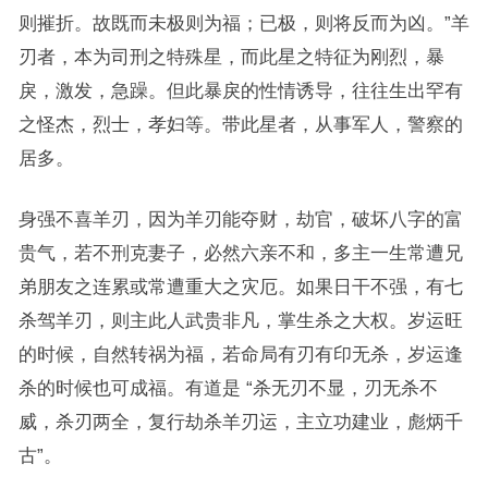
则摧折。故既而未极则为福；已极，则将反而为凶。”羊
刃者，本为司刑之特殊星，而此星之特征为刚烈，暴
戾，激发，急躁。但此暴戾的性情诱导，往往生出罕有
之怪杰，烈士，孝妇等。带此星者，从事军人，警察的
居多。
身强不喜羊刃，因为羊刃能夺财，劫官，破坏八字的富
贵气，若不刑克妻子，必然六亲不和，多主一生常遭兄
弟朋友之连累或常遭重大之灾厄。如果日干不强，有七
杀驾羊刃，则主此人武贵非凡，掌生杀之大权。岁运旺
的时候，自然转祸为福，若命局有刃有印无杀，岁运逢
杀的时候也可成福。有道是 “杀无刃不显，刃无杀不
威，杀刃两全，复行劫杀羊刃运，主立功建业，彪炳千
古”。