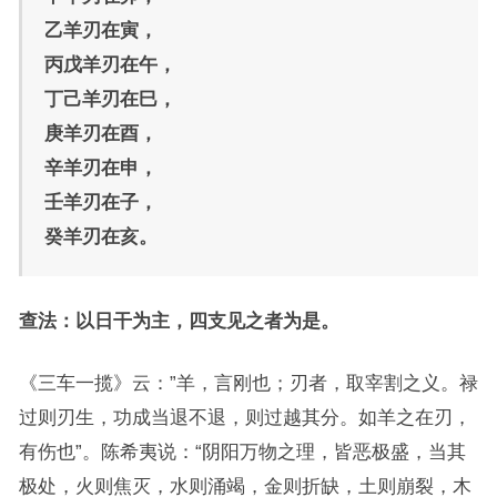
乙羊刃在寅，
丙戊羊刃在午，
丁己羊刃在巳，
庚羊刃在酉，
辛羊刃在申，
壬羊刃在子，
癸羊刃在亥。
查法：以日干为主，四支见之者为是。
《三车一揽》云：”羊，言刚也；刃者，取宰割之义。禄
过则刃生，功成当退不退，则过越其分。如羊之在刃，
有伤也”。陈希夷说：“阴阳万物之理，皆恶极盛，当其
极处，火则焦灭，水则涌竭，金则折缺，土则崩裂，木