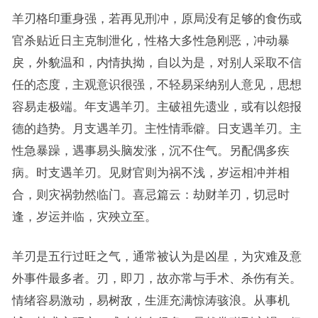
羊刃格印重身强，若再见刑冲，原局没有足够的食伤或
官杀贴近日主克制泄化，性格大多性急刚恶，冲动暴
戾，外貌温和，内情执拗，自以为是，对别人采取不信
任的态度，主观意识很强，不轻易采纳别人意见，思想
容易走极端。年支遇羊刃。主破祖先遗业，或有以怨报
德的趋势。月支遇羊刃。主性情乖僻。日支遇羊刃。主
性急暴躁，遇事易头脑发涨，沉不住气。另配偶多疾
病。时支遇羊刃。见财官则为祸不浅，岁运相冲并相
合，则灾祸勃然临门。喜忌篇云：劫财羊刃，切忌时
逢，岁运并临，灾殃立至。
羊刃是五行过旺之气，通常被认为是凶星，为灾难及意
外事件最多者。刃，即刀，故亦常与手术、杀伤有关。
情绪容易激动，易树敌，生涯充满惊涛骇浪。从事机