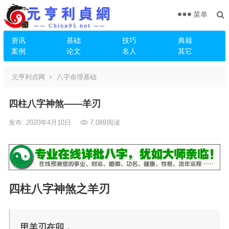
菜单
资讯
基础
技巧
典籍
案例
论文
名人
其它
元亨利贞网
八字命理基础
四柱八字神煞——羊刃
发布: 2020年4月10日
7,089
阅读
四柱八字神煞之羊刃
甲羊刃在卯，