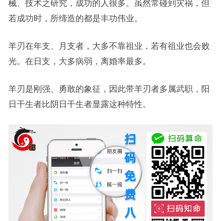
械、技术之研究，成功的人很多。虽然常碰到灾祸，但
若成功时，所缔造的都是丰功伟业。
羊刃在年支、月支者，大多不靠祖业，若有祖业也会败
光。在日支，大多病弱，离婚率最多。
羊刃是刚强、勇敢的象征，因此带羊刃者多属武职，阳
日干生者比阴日干生者显露这种特性。