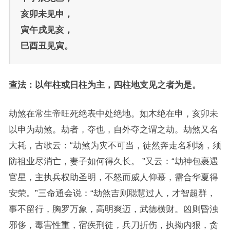
亥卯未见申，
寅午戌见亥，
巳酉丑见寅。
查法：以年柱或日柱为主，四柱地支见之者为是。
劫煞在常生帝旺死绝表中处绝地。如木绝在申，亥卯未
以申为劫煞。劫者，夺也，自外夺之谓之劫。劫煞又名
大耗，古歌云：“劫煞为灾不可当，徒然奔走名利场，须
防祖业尽消亡，妻子如何得久长。 ”又云：“劫神包裹遇
官星，主执兵权助圣明，不怒而威人仰慕，需合华夏得
安荣。”三命通会说：“劫煞吉则聪慧过人，才智超群，
事不留行，胸罗万象，高明爽迈，武德横财。凶则昏浊
邪侈，毒害性重，宿疾刑徒，兵刀折伤，执拗内狠，贪