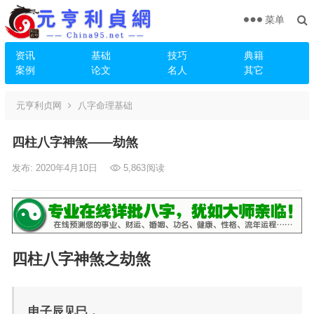
菜单
资讯
基础
技巧
典籍
案例
论文
名人
其它
元亨利贞网
八字命理基础
四柱八字神煞——劫煞
发布: 2020年4月10日
5,863
阅读
四柱八字神煞之劫煞
申子辰见巳，