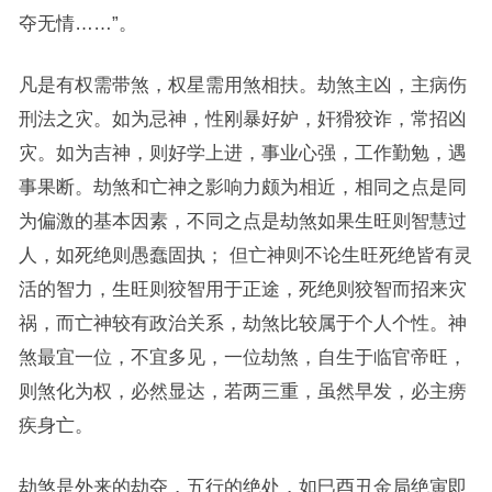
夺无情……”。
凡是有权需带煞，权星需用煞相扶。劫煞主凶，主病伤
刑法之灾。如为忌神，性刚暴好妒，奸猾狡诈，常招凶
灾。如为吉神，则好学上进，事业心强，工作勤勉，遇
事果断。劫煞和亡神之影响力颇为相近，相同之点是同
为偏激的基本因素，不同之点是劫煞如果生旺则智慧过
人，如死绝则愚蠢固执； 但亡神则不论生旺死绝皆有灵
活的智力，生旺则狡智用于正途，死绝则狡智而招来灾
祸，而亡神较有政治关系，劫煞比较属于个人个性。神
煞最宜一位，不宜多见，一位劫煞，自生于临官帝旺，
则煞化为权，必然显达，若两三重，虽然早发，必主痨
疾身亡。
劫煞是外来的劫夺，五行的绝处，如巳酉丑金局绝寅即