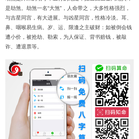
是劫煞。劫煞一名“大煞”，人命带之，大多性格强烈，
与吉星同宫，有大进展。与凶星同宫，性格冷淡。耳、
鼻、咽喉易生病。岁、运、限逢之主破财：如被倒会钱
遭小价，被抢劫、勒索，为人保证、背书赔钱，被敲
诈、遭退票等。