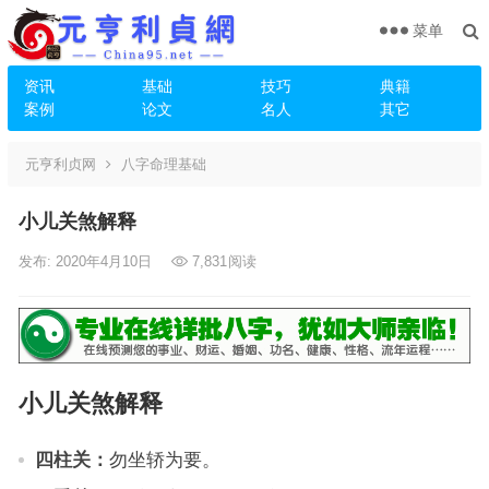
菜单
资讯
基础
技巧
典籍
案例
论文
名人
其它
元亨利贞网
八字命理基础
小儿关煞解释
发布: 2020年4月10日
7,831
阅读
小儿关煞解释
四柱关：
勿坐轿为要。