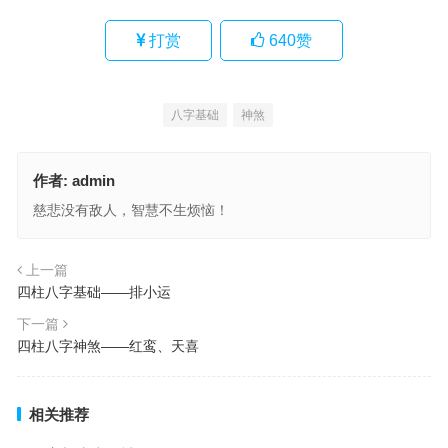
打赏
640
赞
八字基础
神煞
作者:
admin
慈悲没有敌人，智慧不生烦恼！
上一篇
四柱八字基础——排小运
下一篇
四柱八字神煞——红鸾、天喜
相关推荐