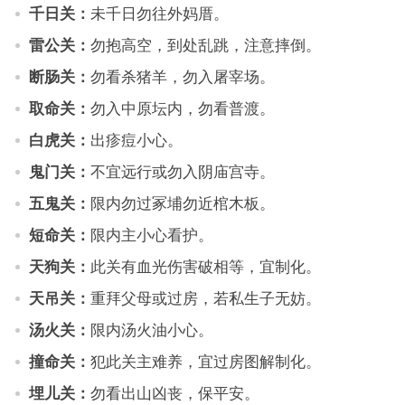
千日关：
未千日勿往外妈厝。
雷公关：
勿抱高空，到处乱跳，注意摔倒。
断肠关：
勿看杀猪羊，勿入屠宰场。
取命关：
勿入中原坛内，勿看普渡。
白虎关：
出疹痘小心。
鬼门关：
不宜远行或勿入阴庙宫寺。
五鬼关：
限内勿过冢埔勿近棺木板。
短命关：
限内主小心看护。
天狗关：
此关有血光伤害破相等，宜制化。
天吊关：
重拜父母或过房，若私生子无妨。
汤火关：
限内汤火油小心。
撞命关：
犯此关主难养，宜过房图解制化。
埋儿关：
勿看出山凶丧，保平安。