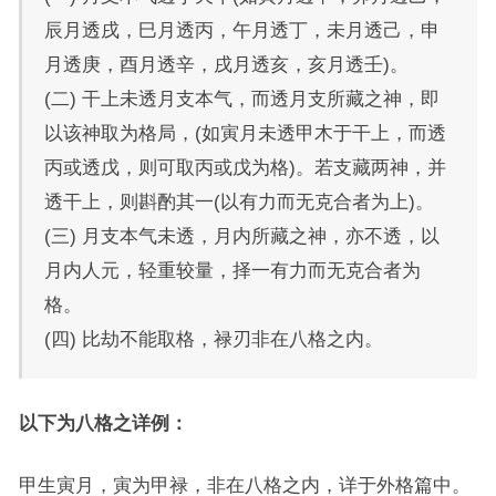
辰月透戌，巳月透丙，午月透丁，未月透己，申
月透庚，酉月透辛，戌月透亥，亥月透壬)。
(二) 干上未透月支本气，而透月支所藏之神，即
以该神取为格局，(如寅月未透甲木于干上，而透
丙或透戊，则可取丙或戊为格)。若支藏两神，并
透干上，则斟酌其一(以有力而无克合者为上)。
(三) 月支本气未透，月内所藏之神，亦不透，以
月内人元，轻重较量，择一有力而无克合者为
格。
(四) 比劫不能取格，禄刃非在八格之内。
以下为八格之详例：
甲生寅月，寅为甲禄，非在八格之内，详于外格篇中。