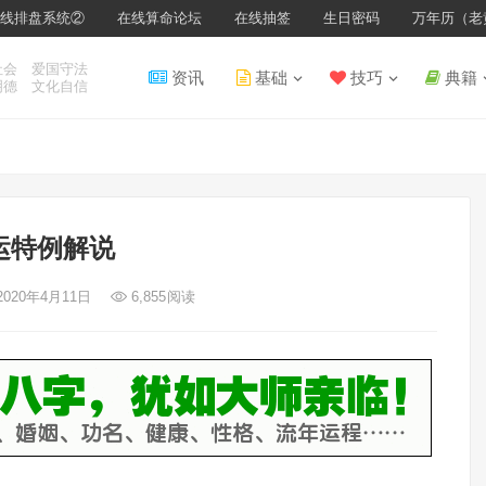
线排盘系统②
在线算命论坛
在线抽签
生日密码
万年历（老
社会 爱国守法
资讯
基础
技巧
典籍
明德 文化自信
运特例解说
2020年4月11日
6,855
阅读