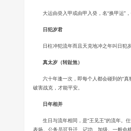
大运由癸入甲或由甲入癸，名“换甲运”
日犯岁君
日柱冲犯流年而且天克地冲之年叫日犯
真太岁（转趾煞）
六十年逢一次，即每个人都会碰到的“真
破害战克，才能平安。
日年相并
生日与流年相同，是“王见王”的流年。
表扬。公务员可升迁、记功、加级。一般命