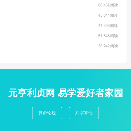
68,431
阅读
43,844
阅读
44,898
阅读
51,648
阅读
38,942
阅读
元亨利贞网 易学爱好者家园
算命论坛
八字算命