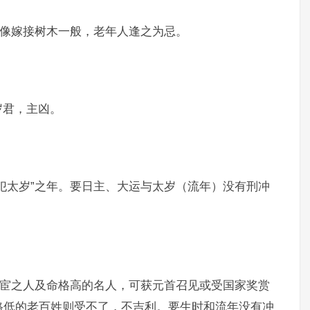
，像嫁接树木一般，老年人逢之为忌。
岁君，主凶。
犯太岁”之年。要日主、大运与太岁（流年）没有刑冲
仕宦之人及命格高的名人，可获元首召见或受国家奖赏
格低的老百姓则受不了，不吉利。要生时和流年没有冲