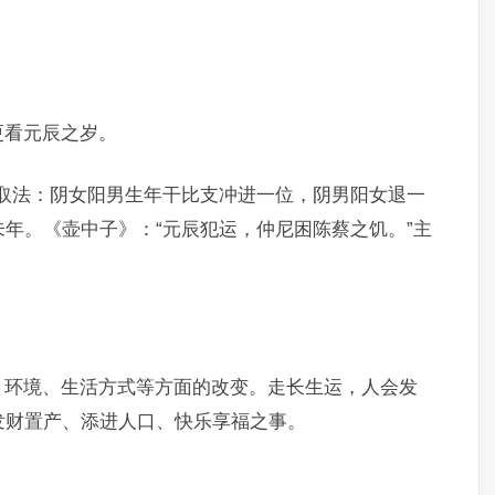
更看元辰之岁。
”的取法：阴女阳男生年干比支冲进一位，阴男阳女退一
年。《壶中子》：“元辰犯运，仲尼困陈蔡之饥。”主
、环境、生活方式等方面的改变。走长生运，人会发
发财置产、添进人口、快乐享福之事。