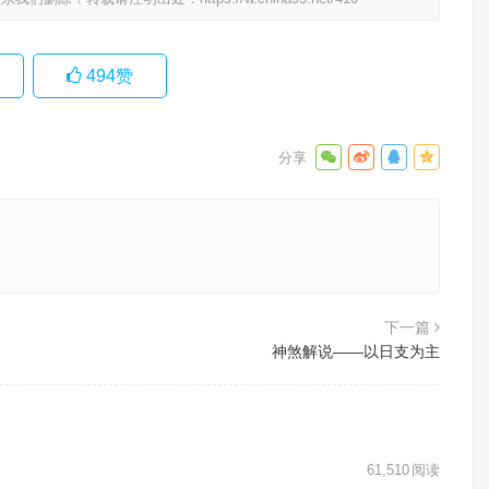
494
赞
下一篇
神煞解说——以日支为主
61,510
阅读