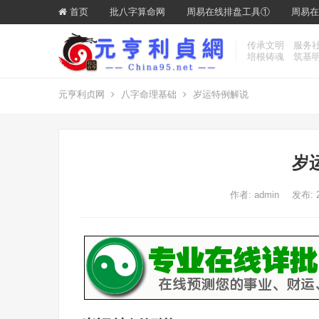
首页
批八字算命网
周易在线排盘工具①
周易在
传承文明 服务
培根铸魂 筑基
元亨利贞网
八字命理基础
岁运特例解说
岁
作者:
admin
发布: 