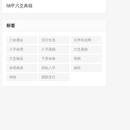
纳甲六爻典籍
标签
三命通会
五行生克
元亨利贞网
八字命理
八字基础
六爻基础
六爻梅花
千里命稿
周易
命理典籍
四柱八字
易经
神煞
阴阳五行